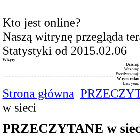
Kto jest online?
Naszą witrynę przegląda te
Statystyki od 2015.02.06
Wizyty
Dzisiaj:
Wczoraj:
Przedwczoraj:
W tym roku:
Last year:
Strona główna
PRZECZYTA
w sieci
PRZECZYTANE w siec