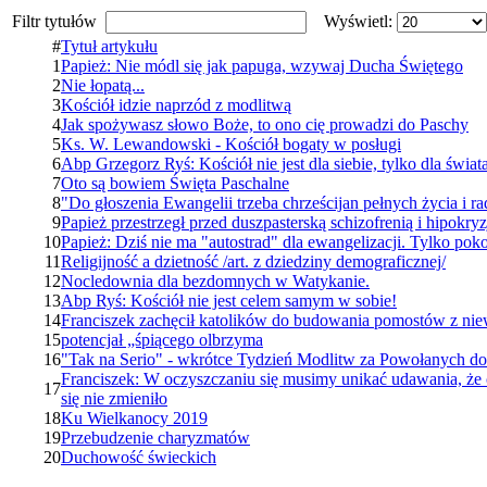
Filtr tytułów
Wyświetl:
#
Tytuł artykułu
1
Papież: Nie módl się jak papuga, wzywaj Ducha Świętego
2
Nie łopatą...
3
Kościół idzie naprzód z modlitwą
4
Jak spożywasz słowo Boże, to ono cię prowadzi do Paschy
5
Ks. W. Lewandowski - Kościół bogaty w posługi
6
Abp Grzegorz Ryś: Kościół nie jest dla siebie, tylko dla świat
7
Oto są bowiem Święta Paschalne
8
"Do głoszenia Ewangelii trzeba chrześcijan pełnych życia i ra
9
Papież przestrzegł przed duszpasterską schizofrenią i hipokryz
10
Papież: Dziś nie ma "autostrad" dla ewangelizacji. Tylko po
11
Religijność a dzietność /art. z dziedziny demograficznej/
12
Nocledownia dla bezdomnych w Watykanie.
13
Abp Ryś: Kościół nie jest celem samym w sobie!
14
Franciszek zachęcił katolików do budowania pomostów z ni
15
potencjał „śpiącego olbrzyma
16
"Tak na Serio" - wkrótce Tydzień Modlitw za Powołanych d
Franciszek: W oczyszczaniu się musimy unikać udawania, że c
17
się nie zmieniło
18
Ku Wielkanocy 2019
19
Przebudzenie charyzmatów
20
Duchowość świeckich