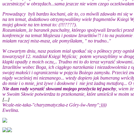
uczestniczyć w obrzędach...sama jeszcze nie wiem czego oczekiwałam, 
Prowadzący byli bardzo kochani, ale to, co mówili zdawało mi się w
na ten temat, dodatkowo otrzymywaliśmy wiele fragmentów Ksiegi Wyj
mojej głowie na ten temat to: (!!!????).
Rozumiałam, że baranek paschalny, którego spożywali Izraelici przed 
konferencje na temat Mojżesza i postaw Izraelitów?! i to na poziomie
miałam raczej misz-masz, ale pomyślałam, " no trudno.."
W czwartym dniu, nasz poziom miał spotkać się o północy przy ognis
towarzyszył 12. rozdział Księgi Wyjścia; potem wyruszyliśmy w dro
klapki opadły z moich oczu,.. Trudno mi to do teraz wyrazić słowami
Izraelitów wobec Boga, ich ciągłego narzekania i niezadowolenia z o
swojej małości i ograniczenia w pojęciu Bożego zamysłu. Przecież zn
nigdy wcześniej mi nieznanego... wtedy dopiero jak bumerang wróciły
do mnie i o mnie, jest żywe i dosłowne i nie jest żadną metaforą... 
Nie dam rady wyrazić słowami mojego przeżycia tej paschy
, wiem ż
w Swoim Słowie potwierdza to przekonanie, które umieścił w moim se
[...]
Wcale-nie-taka-"charyzmatyczka-z Góry-św-Anny";))))
Ewelina.