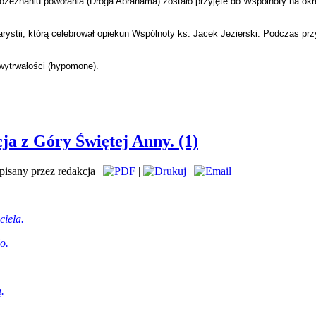
ozeznaniu powołania (Droga Abrahama) zostało przyjęte do Wspólnoty na okr
arystii, którą celebrował opiekun Wspólnoty ks. Jacek Jezierski. Podczas p
wytrwałości (hypomone).
ja z Góry Świętej Anny. (1)
isany przez redakcja |
|
|
ciela.
o.
.