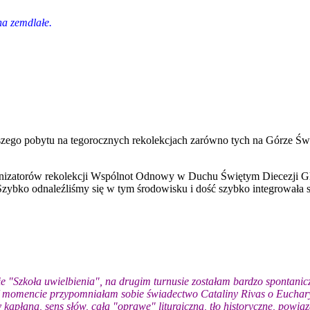
na zemdlałe.
szego pobytu na tegorocznych rekolekcjach zarówno tych na Górze Św
anizatorów rekolekcji Wspólnot Odnowy w Duchu Świętym Diecezji Gli
 Szybko odnaleźliśmy się w tym środowisku i dość szybko integrowała 
e "Szkoła uwielbienia", na drugim turnusie zostałam bardzo spontanicz
W momencie przypomniałam sobie świadectwo Cataliny Rivas o Eucharyst
 kapłana, sens słów, całą "oprawę" liturgiczną, tło historyczne, powią