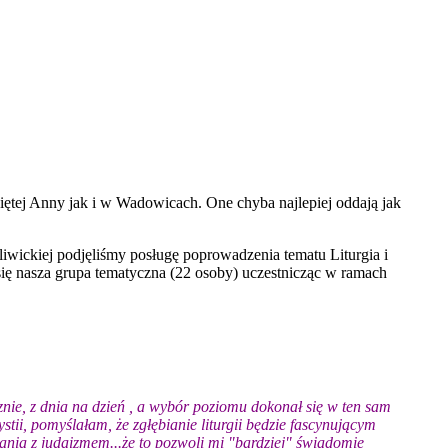
iętej Anny jak i w Wadowicach.
One chyba najlepiej oddają jak
wickiej podjęliśmy posługę poprowadzenia tematu Liturgia i
się nasza grupa tematyczna (22 osoby) uczestnicząc w ramach
nie, z dnia na dzień , a wybór poziomu dokonał się w ten sam
ii, pomyślałam, że zgłębianie liturgii będzie fascynującym
zania z judaizmem...że to pozwoli mi "bardziej" świadomie