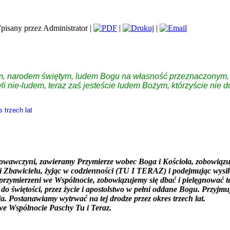
pisany przez Administrator |
|
|
, narodem świętym, ludem Bogu na własność przeznaczonym, ab
 nie-ludem, teraz zaś jesteście ludem Bożym, którzyście nie dost
 trzech lat
awczyni, zawieramy Przymierze wobec Boga i Kościoła, zobowiązujem
i Zbawicielu, żyjąc w codzienności (TU I TERAZ) i podejmując wysi
c sprzymierzeni we Wspólnocie, zobowiązujemy się dbać i pielęgnow
o świętości, przez życie i apostolstwo w pełni oddane Bogu. Przyjm
a. Postanawiamy wytrwać na tej drodze przez okres trzech lat.
 we Wspólnocie Paschy Tu i Teraz.