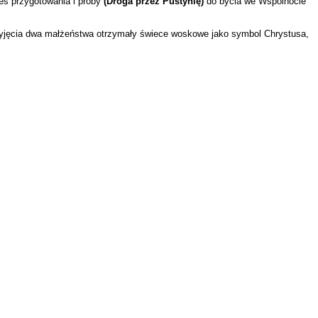
es przygotowania i próby
(Droga przez Pustynię)
do bycia we Wspólnocie
rzyjęcia dwa małżeństwa otrzymały świece woskowe jako symbol Chrystusa,