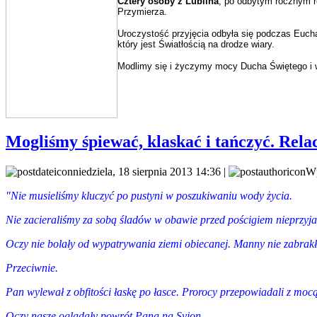
Cztery osoby z Lublina
, po odbytym rocznym r
Przymierza.
Uroczystość przyjęcia odbyła się podczas Euch
który jest Światłością na drodze wiary.
Modlimy się i życzymy mocy Ducha Świętego i 
Mogliśmy śpiewać, klaskać i tańczyć. Relac
niedziela, 18 sierpnia 2013 14:36 |
Wp
"Nie musieliśmy kluczyć po pustyni w poszukiwaniu wody życia.
Nie zacieraliśmy za sobą śladów w obawie przed pościgiem nieprzyja
Oczy nie bolały od wypatrywania ziemi obiecanej. Manny nie zabrakł
Przeciwnie.
Pan wylewał z obfitości łaskę po łasce. Prorocy przepowiadali z mocą
Oczy nasze oglądały powrót Pana na Syjon.