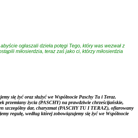
yście ogłaszali dzieła potęgi Tego, który was wezwał z
ąpili miłosierdzia, teraz zaś jako ci, którzy miłosierdzia
y się żyć oraz służyć we Wspólnocie Paschy Tu i Teraz.
łek przemiany życia (PASCHY) na prawdziwie chrześcijańskie,
ać ten szczególny dar, charyzmat (PASCHY TU I TERAZ), ofiarowany
ujemy regułę, według której zobowiązujemy się żyć we Wspólnocie