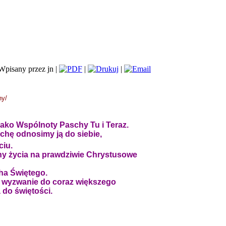
Wpisany przez jn |
|
|
ny/
ko Wspólnoty Paschy Tu i Teraz.
chę odnosimy ją do siebie,
ciu.
ny życia na prawdziwie Chrystusowe
ha Świętego.
o wyzwanie do coraz większego
a do świętości.