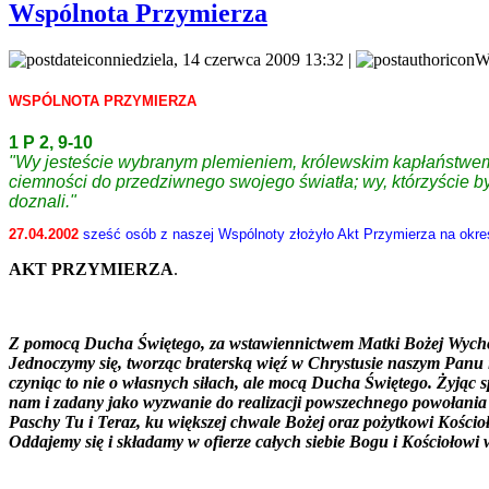
Wspólnota Przymierza
niedziela, 14 czerwca 2009 13:32 |
W
WSPÓLNOTA PRZYMIERZA
1 P 2, 9-10
"Wy jesteście wybranym plemieniem, królewskim kapłaństwem
ciemności do przedziwnego swojego światła; wy, którzyście byli
doznali."
27.04.2002
sześć osób z naszej Wspólnoty złożyło Akt Przymierza na okres
AKT PRZYMIERZA
.
Z pomocą Ducha Świętego, za wstawiennictwem Matki Bożej Wychow
Jednoczymy się, tworząc braterską więź w Chrystusie naszym Panu 
czyniąc to nie o własnych siłach, ale mocą Ducha Świętego. Żyją
nam i zadany jako wyzwanie do realizacji powszechnego powołania d
Paschy Tu i Teraz, ku większej chwale Bożej oraz pożytkowi Kościoł
Oddajemy się i składamy w ofierze całych siebie Bogu i Kościołowi