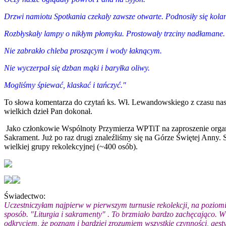
Drzwi namiotu Spotkania czekały zawsze otwarte. Podnosiły się kola
Rozbłyskały lampy o nikłym płomyku. Prostowały trzciny nadłamane.
Nie zabrakło chleba proszącym i wody łaknącym.
Nie wyczerpał się dzban mąki i baryłka oliwy.
Mogliśmy śpiewać, klaskać i tańczyć."
To słowa komentarza do czytań ks. Wł. Lewandowskiego
z czasu na
wielkich dzieł Pan dokonał.
Jako członkowie Wspólnoty Przymierza WPTiT
na zaproszenie org
Sakrament. Już po raz drugi znaleźliśmy się na Górze Świętej Anny.
wielkiej grupy rekolekcyjnej (~400 osób).
Świadectwo:
Uczestniczyłam najpierw w pierwszym turnusie rekolekcji, na poziomi
sposób. "Liturgia i sakramenty" . To brzmiało bardzo zachęcająco. 
odkryciem, że poznam i bardziej zrozumiem wszystkie czynności, gesty