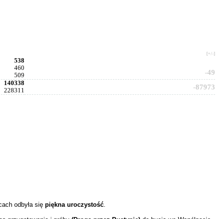
[+/-]
538
460
-49
509
140338
-87973
228311
cach odbyła się
piękna uroczystość
.