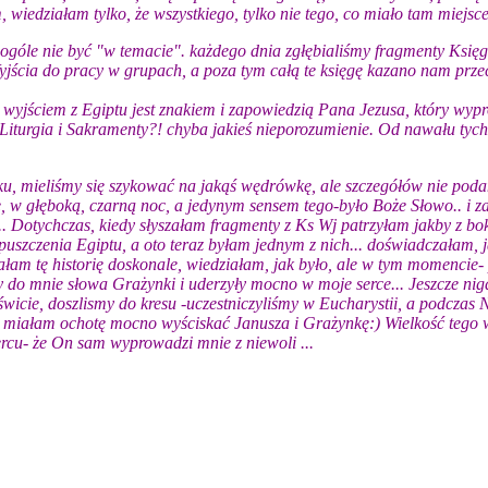
wiedziałam tylko, że wszystkiego, tylko nie tego, co miało tam miejsce
 ogóle nie być "w temacie". każdego dnia zgłębialiśmy fragmenty Księ
ścia do pracy w grupach, a poza tym całą te księgę kazano nam przecz
wyjściem z Egiptu jest znakiem i zapowiedzią Pana Jezusa, który wypro
 Liturgia i Sakramenty?! chyba jakieś nieporozumienie. Od nawału tych
ku, mieliśmy się szykować na jakąś wędrówkę, ale szczegółów nie poda
gę, w głęboką, czarną noc, a jedynym sensem tego-było Boże Słowo.. 
... Dotychczas, kiedy słyszałam fragmenty z Ks Wj patrzyłam jakby z bo
puszczenia Egiptu, a oto teraz byłam jednym z nich... doświadczałam, 
ałam tę historię doskonale, wiedziałam, jak było, ale w tym momencie-
 do mnie słowa Grażynki i uderzyły mocno w moje serce... Jeszcze nig
O świcie, doszlismy do kresu -uczestniczyliśmy w Eucharystii, a podcza
e miałam ochotę mocno wyściskać Janusza i Grażynkę:) Wielkość tego
rcu- że On sam wyprowadzi mnie z niewoli ...