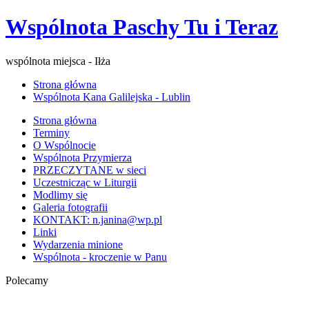
Wspólnota Paschy Tu i Teraz
wspólnota miejsca - Iłża
Strona główna
Wspólnota Kana Galilejska - Lublin
Strona główna
Terminy
O Wspólnocie
Wspólnota Przymierza
PRZECZYTANE w sieci
Uczestnicząc w Liturgii
Modlimy się
Galeria fotografii
KONTAKT: n.janina@wp.pl
Linki
Wydarzenia minione
Wspólnota - kroczenie w Panu
Polecamy