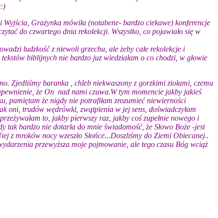
:)
gi Wyjścia, Grażynka mówiła (notabene- bardzo ciekawe) konferencje
ytać do czwartego dnia rekolekcji. Wszystko, co pojawiało się w
wadzi ludzkość z niewoli grzechu, ale żeby całe rekolekcje i
 tekstów biblijnych nie bardzo juz wiedziałam o co chodzi, w głowie
no. Zjedliśmy baranka , chleb niekwaszony z gorzkimi ziołami, czemu
i zapewnienie, że On nad nami czuwa.W tym momencie jakby jakieś
ku, pamiętam że nigdy nie potrafiłam zrozumieć niewierności
jak oni, trudów wędrówki, zwątpienia w jej sens, doświadczyłam
 przeżywałam to, jakby pierwszy raz, jakby coś zupełnie nowego i
dy tak bardzo nie dotarła do mnie świadomość, że Słowo Boże -jest
s Niej z mroków nocy wzeszło Słońce...Doszliśmy do Ziemi Obiecanej..
 wydarzenia przewyższa moje pojmowanie, ale tego czasu Bóg wciąż