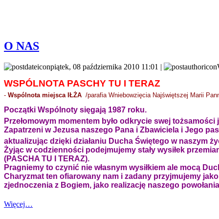
O NAS
piątek, 08 października 2010 11:01 |
WSPÓLNOTA PASCHY TU I TERAZ
-
Wspólnota miejsca
IŁŻA
/parafia Wniebowzięcia Najświętszej Marii Pan
Początki Wspólnoty sięgają 1987 roku.
Przełomowym momentem było odkrycie swej tożsamości ja
Zapatrzeni w Jezusa naszego Pana i Zbawiciela i Jego pas
aktualizując dzięki działaniu Ducha Świętego w naszym ży
Żyjąc w codzienności podejmujemy stały wysiłek przemia
(PASCHA TU I TERAZ)
.
Pragniemy to czynić nie własnym wysiłkiem ale mocą Duc
Charyzmat
ten ofiarowany nam i zadany przyjmujemy jak
zjednoczenia z Bogiem, jako realizację naszego powołani
Więcej…