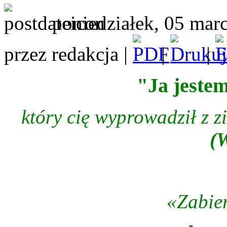
poniedziałek, 05 mar
przez redakcja |
|
|
"Ja jeste
który cię wyprowadził z z
(W
«Zabier