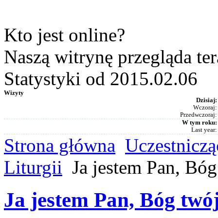
Kto jest online?
Naszą witrynę przegląda te
Statystyki od 2015.02.06
Wizyty
Dzisiaj:
Wczoraj:
Przedwczoraj:
W tym roku:
Last year:
Strona główna
Uczestniczą
Liturgii
Ja jestem Pan, Bóg
Ja jestem Pan, Bóg twó