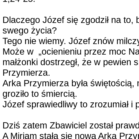
Dlaczego Józef się zgodził na to,
swego życia?
Tego nie wiemy. Józef znów milcz
Może w „ocienieniu przez moc Naj
małżonki dostrzegł, że w pewien 
Przymierza.
Arka Przymierza była świętością, n
groziło to śmiercią.
Józef sprawiedliwy to zrozumiał i p
Dziś zatem Zbawiciel został praw
A Miriam stała się nową Arką Przy