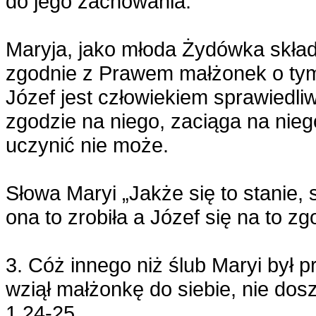
do jego zachowania.
Maryja, jako młoda Żydówka składa
zgodnie z Prawem małżonek o tym w
Józef jest człowiekiem sprawiedl
zgodzie na niego, zaciąga na nie
uczynić nie może.
Słowa Maryi „Jakże się to stanie
ona to zrobiła a Józef się na to zg
3. Cóż innego niż ślub Maryi był p
wziął małżonkę do siebie, nie do
1,24-25.